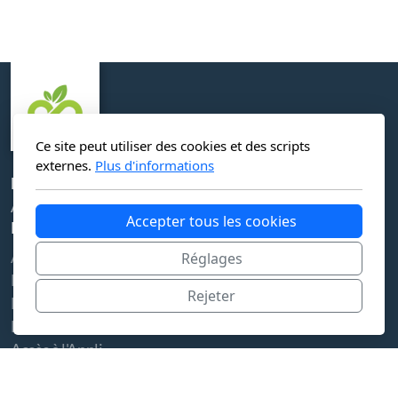
Ce site peut utiliser des cookies et des scripts
externes.
Plus d'informations
Localison
Address to define
Accepter tous les cookies
Menu principal
Accueil
Réglages
Les Flux Circulaires
Rejeter
La Charte
Les Membres
Accès à l'Appli
Légal